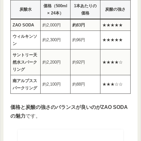
価格（500ml
1本あたりの
炭酸水
炭酸の強さ
× 24本）
価格
ZAO SODA
約2,000円
約83円
★★★★★
ウィルキンソ
約2,300円
約96円
★★★★★
ン
サントリー天
然水スパーク
約2,200円
約92円
★★★★☆
リング
南アルプスス
約2,100円
約88円
★★★☆☆
パークリング
価格と炭酸の強さのバランスが良いのがZAO SODA
の魅力
です。