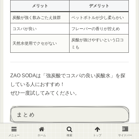
メリット
デメリット
炭酸が強く飲みごたえ抜群
ペットボトルが少し柔らかい
コスパが良い
フレーバーの香りが控えめ
炭酸が抜けやすいという口コ
天然水使用でクセがない
ミも
ZAO SODAは「強炭酸でコスパの良い炭酸水」を探
している人におすすめ！
ぜひ一度試してみてください。
まとめ
ZAO SODAは、
蔵王連峰の天然水を使用した高品質
メニュー
ホーム
検索
トップ
サイドバー