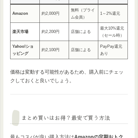
無料（プライ
Amazon
約2,000円
1～2%還元
ム会員）
最大10%還元
楽天市場
約2,200円
店舗による
（セール時）
Yahoo!ショ
PayPay還元
約2,100円
店舗による
ッピング
あり
価格は変動する可能性があるため、購入前にチェッ
クしておくと良いでしょう。
まとめ買いはお得？最安で買う方法
最もコスパが良い購入方法は
Amazonの定期おトク