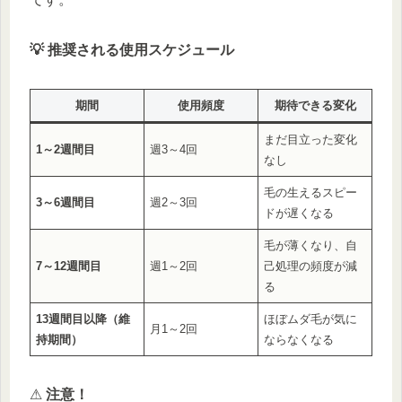
💡 推奨される使用スケジュール
期間
使用頻度
期待できる変化
まだ目立った変化
1～2週間目
週3～4回
なし
毛の生えるスピー
3～6週間目
週2～3回
ドが遅くなる
毛が薄くなり、自
7～12週間目
週1～2回
己処理の頻度が減
る
13週間目以降（維
ほぼムダ毛が気に
月1～2回
持期間）
ならなくなる
⚠
注意！