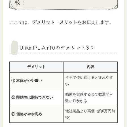
較！
ここでは、
デメリット
・
メリット
をお伝えします。
Ulike IPL Air10のデメリット3つ
デメリット
内容
片手で使い続けると疲れやす
① 本体がやや重い
い
効果を実感するまで数週間～
② 即効性は期待できない
数ヶ月かかる
他社製品より高価（約6万円前
③ 価格がやや高め
後）