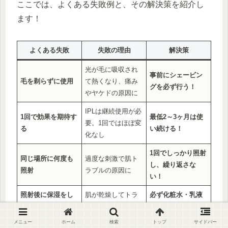
ここでは、よくある失敗例と、その解決策を紹介し
ます！
よくある失敗
失敗の理由
解決策
光が毛に吸収され
事前にシェービン
毛を剃らずに使用
て熱くなり、痛み
グを必ず行う！
やヤケドの原因に
IPLは継続使用が必
1回で効果を期待す
最低2～3ヶ月は使
要。1回ではほぼ変
る
い続ける！
化なし
1回でしっかり照射
同じ場所に何度も
過度な刺激で肌ト
し、繰り返さな
照射
ラブルの原因に
い！
照射後に保湿をし
肌が乾燥してトラ
必ず化粧水・乳液
ない
ブルの原因に
で保湿を！
メニュー
ホーム
検索
トップ
サイドバー